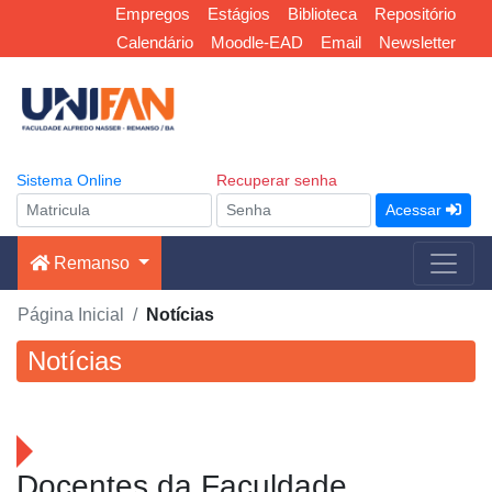
Empregos
Estágios
Biblioteca
Repositório
Calendário
Moodle-EAD
Email
Newsletter
Sistema Online
Recuperar senha
Acessar
Remanso
Página Inicial
Notícias
Notícias
Docentes da Faculdade