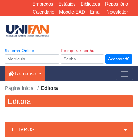
Empregos
Estágios
Biblioteca
Repositório
Calendário
Moodle-EAD
Email
Newsletter
Sistema Online
Recuperar senha
Acessar
Remanso
Página Inicial
Editora
Editora
1. LIVROS