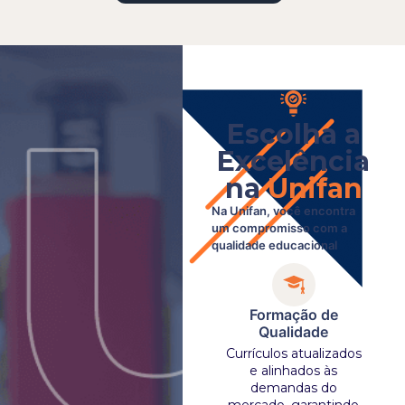
Escolha a
Excelência
na
Unifan
Na Unifan, você encontra
um compromisso com a
qualidade educacional
Formação de
Qualidade
Currículos atualizados
e alinhados às
demandas do