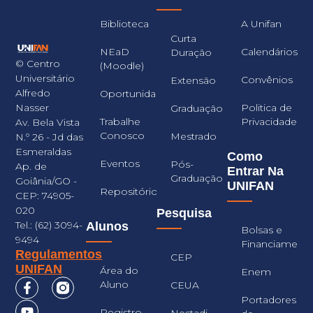
Biblioteca
A Unifan
Curta
NEaD
Calendários
Duração
© Centro
(Moodle)
Universitário
Convênios
Extensão
Alfredo
Oportunidades
Nasser
Politica de
Graduação
Trabalhe
Privacidade
Av. Bela Vista
Conosco
Mestrado
N.º 26 - Jd das
Esmeraldas
Como
Eventos
Pós-
Ap. de
Entrar Na
Graduação
Goiânia/GO -
UNIFAN
Repositório
CEP: 74905-
020
Pesquisa
Tel.: (62) 3094-
Alunos
Bolsas e
9494
Financiament
Regulamentos
CEP
UNIFAN
Área do
Enem
Aluno
CEUA
Portadores
Registro