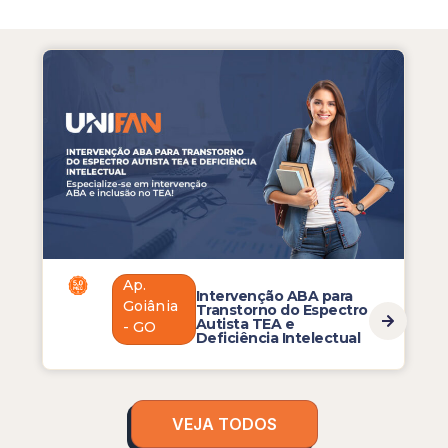
Ap.
Intervenção ABA para
Enferma
Goiânia
Transtorno do Espectro
Unidade 
Autista TEA e
Intensiva
- GO
Deficiência Intelectual
VEJA TODOS