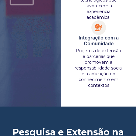
tecnológicos que
favorecem a
experiência
acadêmica.
Integração com a
Comunidade
Projetos de extensão
e parcerias que
promovem a
responsabilidade social
e a aplicação do
conhecimento em
contextos
Pesquisa e Extensão na