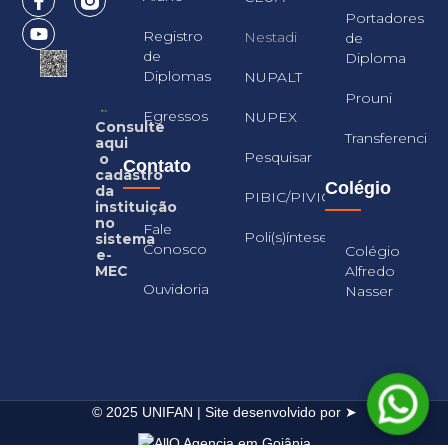
Portadores
Registro
Nestadi
de
de
Diploma
Diplomas
NUPALT
Prouni
Egressos
NUPEX
Consulte
Transferencia
aqui
Pesquisar
o
Contato
cadastro
Colégio
da
PIBIC/PIVIC
instituição
no
Fale
Poli(s)íntese
sistema
Conosco
Colégio
e-
Alfredo
MEC
Ouvidoria
Nasser
© 2025 UNIFAN | Site desenvolvido por ➤