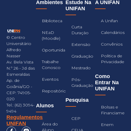
Ambientes
Estude Na
A UNIFAN
UNIFAN
Biblioteca
A Unifan
Curta
NEaD
Calendários
Duração
© Centro
(Moodle)
Universitário
Convênios
Extensão
Alfredo
Oportunidades
Nasser
Politica de
Graduação
Trabalhe
Privacidade
Av. Bela Vista
Conosco
Mestrado
N.º 26 - Jd das
Esmeraldas
Como
Eventos
Pós-
Ap. de
Entrar Na
Graduação
Goiânia/GO -
UNIFAN
Repositório
CEP: 74905-
020
Pesquisa
Tel.: (62) 3094-
Alunos
Bolsas e
9494
Financiament
Regulamentos
CEP
UNIFAN
Área do
Enem
Aluno
CEUA