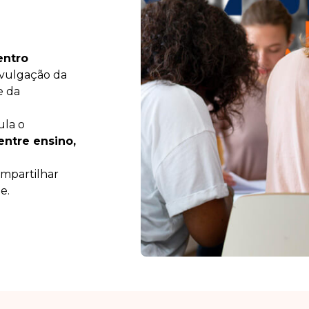
entro
ivulgação da
e da
ula o
entre ensino,
ompartilhar
e.