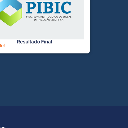
Resultado Final
ital
tes