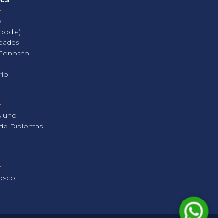
a
oodle)
dades
 Conosco
rio
Aluno
 de Diplomas
osco
a