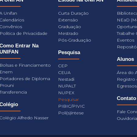
A Unifan
Curta Duração
Bibliotec
Calendários
Extensão
NEaD (M
Convênios
Graduação
Oportuni
Politica de Privacidade
Mestrado
Trabalhe
Pós-Graduação
Eventos
Como Entrar Na
Repositó
UNIFAN
Pesquisa
Alunos
Bolsas e Financiamento
CEP
Enem
CEUA
Área do 
Portadores de Diploma
Nestadi
Registro
Prouni
NUPALT
Egressos
Transferencia
NUPEX
Contato
Pesquisar
Colégio
PIBIC/PIVIC
Fale Con
Poli(s)íntese
Colégio Alfredo Nasser
Ouvidori