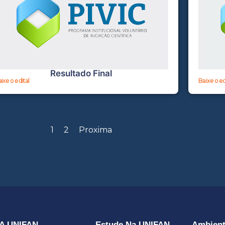
Resultado Final
ixe o edital
Baixe o ed
1
2
Proxima
A UNIFAN
Estude Na UNIFAN
Ambien