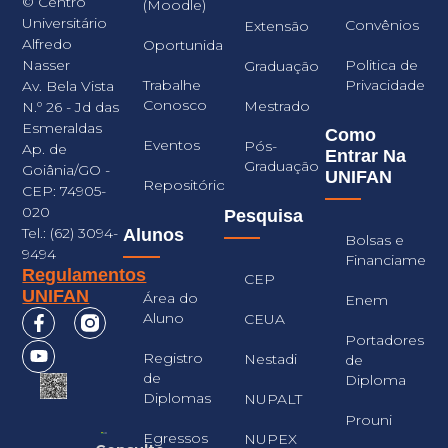
© Centro
(Moodle)
Universitário
Convênios
Extensão
Alfredo
Oportunidades
Nasser
Politica de
Graduação
Trabalhe
Privacidade
Av. Bela Vista
Conosco
Mestrado
N.º 26 - Jd das
Esmeraldas
Como
Eventos
Pós-
Ap. de
Entrar Na
Graduação
Goiânia/GO -
UNIFAN
Repositório
CEP: 74905-
020
Pesquisa
Tel.: (62) 3094-
Alunos
Bolsas e
9494
Financiament
Regulamentos
CEP
UNIFAN
Área do
Enem
Aluno
CEUA
Portadores
Registro
Nestadi
de
de
Diploma
Diplomas
NUPALT
Prouni
Egressos
NUPEX