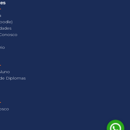
tes
a
oodle)
dades
 Conosco
rio
Aluno
 de Diplomas
osco
a