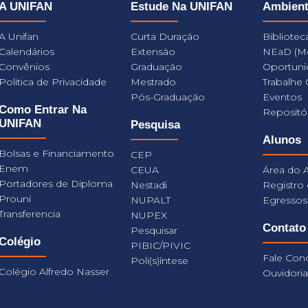
A UNIFAN
Estude Na UNIFAN
Ambien
A Unifan
Curta Duração
Bibliotec
Calendários
Extensão
NEaD (M
Convênios
Graduação
Oportuni
Politica de Privacidade
Mestrado
Trabalhe
Pós-Graduação
Eventos
Como Entrar Na
Repositó
UNIFAN
Pesquisa
Alunos
Bolsas e Financiamento
CEP
Enem
CEUA
Área do 
Portadores de Diploma
Nestadi
Registro
Prouni
NUPALT
Egressos
Transferencia
NUPEX
Contato
Pesquisar
Colégio
PIBIC/PIVIC
Fale Con
Poli(s)íntese
Colégio Alfredo Nasser
Ouvidori