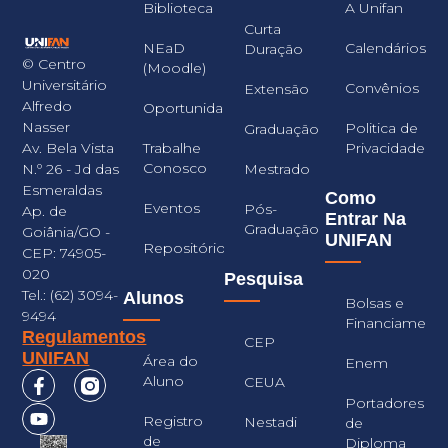
Biblioteca
A Unifan
Curta
NEaD
Calendários
Duração
© Centro
(Moodle)
Universitário
Convênios
Extensão
Alfredo
Oportunidades
Nasser
Politica de
Graduação
Trabalhe
Privacidade
Av. Bela Vista
Conosco
Mestrado
N.º 26 - Jd das
Esmeraldas
Como
Eventos
Pós-
Ap. de
Entrar Na
Graduação
Goiânia/GO -
UNIFAN
Repositório
CEP: 74905-
020
Pesquisa
Tel.: (62) 3094-
Alunos
Bolsas e
9494
Financiament
Regulamentos
CEP
UNIFAN
Área do
Enem
Aluno
CEUA
Portadores
Registro
Nestadi
de
de
Diploma