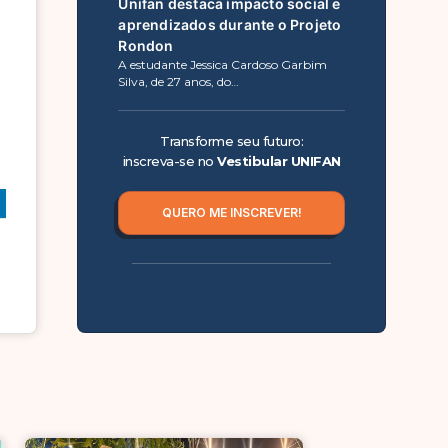
Unifan destaca impacto social e
aprendizados durante o Projeto
Rondon
A estudante Jessica Cardoso Garbim
Silva, de 27 anos, do…
Transforme seu futuro:
inscreva-se no
Vestibular UNIFAN
QUERO ME INSCREVER!