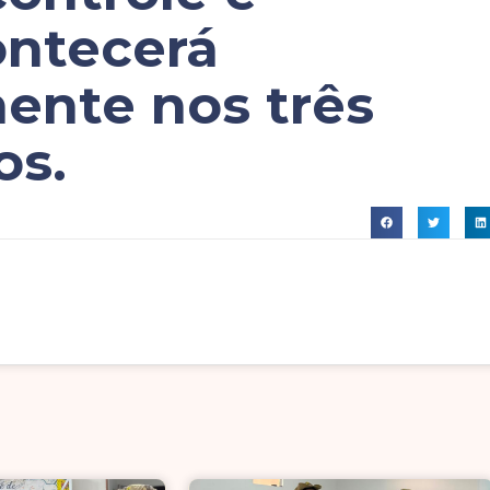
ontecerá
nte nos três
os.