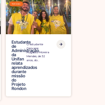
Noticias
Estudante
O estudante
de
Geovane
Administração
Augusto Moreira
da
Mendes, de 32
Unifan
anos, do…
relata
aprendizados
durante
missão
do
Projeto
Rondon