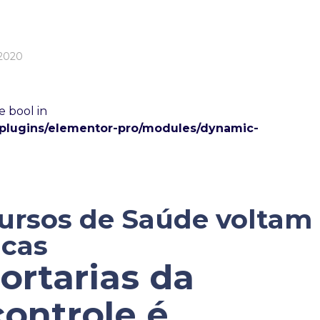
/2020
e bool in
/plugins/elementor-pro/modules/dynamic-
ursos de Saúde voltam
icas
ortarias da
controle é