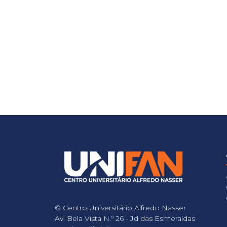
© Centro Universitário Alfredo Nasser
Av. Bela Vista N.º 26 - Jd das Esmeraldas