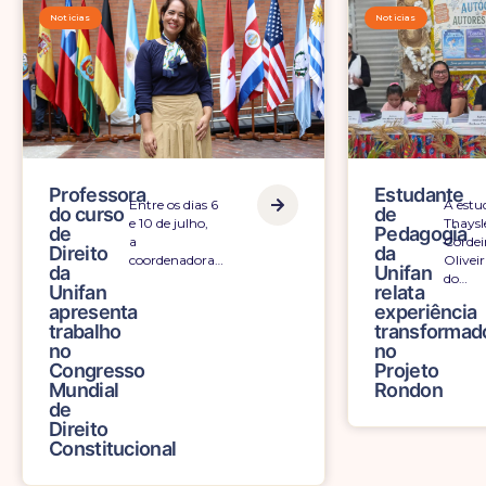
Noticias
Noticias
Professora
Estudante
Entre os dias 6
A estu
do curso
de
e 10 de julho,
Thaysl
de
Pedagogia
a
Cordei
Direito
da
coordenadora…
Oliveir
da
Unifan
do…
Unifan
relata
apresenta
experiência
trabalho
transformad
no
no
Congresso
Projeto
Mundial
Rondon
de
Direito
Constitucional