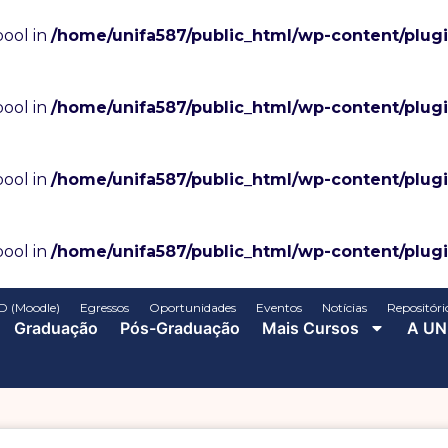
bool in
/home/unifa587/public_html/wp-content/plug
bool in
/home/unifa587/public_html/wp-content/plug
bool in
/home/unifa587/public_html/wp-content/plug
bool in
/home/unifa587/public_html/wp-content/plug
D (Moodle)
Egressos
Oportunidades
Eventos
Notícias
Repositóri
Graduação
Pós-Graduação
Mais Cursos
A UN