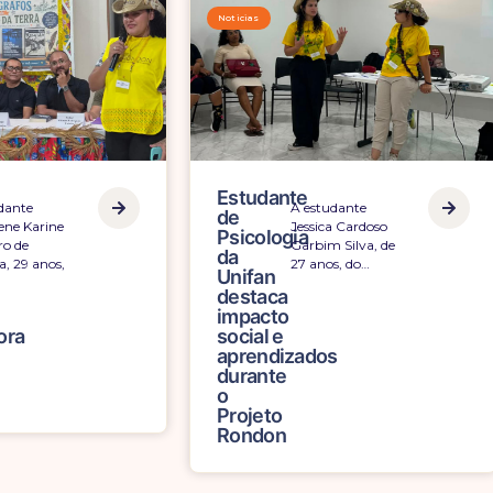
Noticias
Estudante
A estudante
dante
de
Jessica Cardoso
ene Karine
Psicologia
Garbim Silva, de
ro de
da
27 anos, do…
a, 29 anos,
Unifan
destaca
impacto
social e
ora
aprendizados
durante
o
Projeto
Rondon