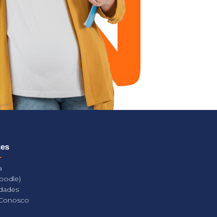
tes
a
oodle)
dades
 Conosco