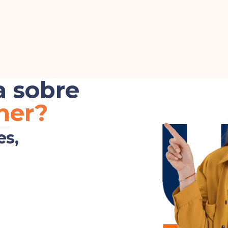
a sobre
her?
es,