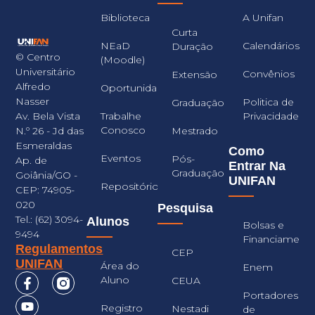
Biblioteca
A Unifan
Curta
NEaD
Calendários
Duração
© Centro
(Moodle)
Universitário
Convênios
Extensão
Alfredo
Oportunidades
Nasser
Politica de
Graduação
Trabalhe
Privacidade
Av. Bela Vista
Conosco
Mestrado
N.º 26 - Jd das
Esmeraldas
Como
Eventos
Pós-
Ap. de
Entrar Na
Graduação
Goiânia/GO -
UNIFAN
Repositório
CEP: 74905-
020
Pesquisa
Tel.: (62) 3094-
Alunos
Bolsas e
9494
Financiament
Regulamentos
CEP
UNIFAN
Área do
Enem
Aluno
CEUA
Portadores
Registro
Nestadi
de