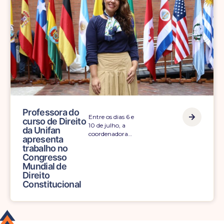
“Oportunidade
A participação da
única de
acadêmica de
crescimento
Enfermagem do Centro
pessoal,
Universitário Alfredo…
profissional e
humano”, diz
aluna
participante
do Projeto
Rondon