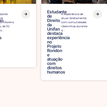
Estudante
dante
A experiência de
de
ne
atuar diretamente
ão
Direito
o Moreira
com comunidades
da
, de 32
ribeirinhas durante
Unifan
do…
a…
destaca
s
experiência
no
Projeto
Rondon
e
atuação
com
direitos
humanos