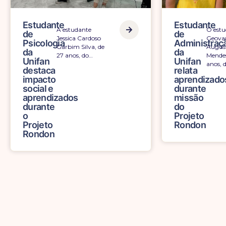
Estudante
Estudante
A estudante
O estu
de
de
Jessica Cardoso
Geova
Psicologia
Administraç
Garbim Silva, de
August
da
da
27 anos, do…
Mendes
Unifan
Unifan
anos, 
destaca
relata
impacto
aprendizado
social e
durante
aprendizados
missão
durante
do
o
Projeto
Projeto
Rondon
Rondon