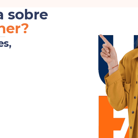
a sobre
her?
es,