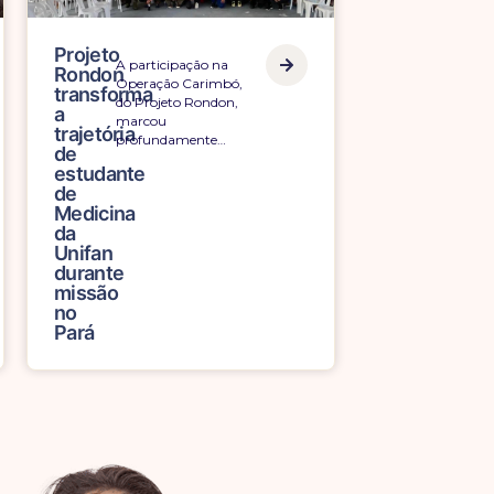
Projeto
A participação na
Rondon
Operação Carimbó,
transforma
do Projeto Rondon,
a
marcou
trajetória
profundamente…
de
estudante
de
Medicina
da
Unifan
durante
missão
no
Pará