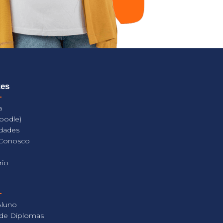
tes
a
oodle)
dades
 Conosco
rio
Aluno
 de Diplomas