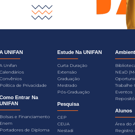
A UNIFAN
Estude Na UNIFAN
Ambien
A Unifan
Curta Duração
Bibliotec
Calendários
Extensão
NEaD (M
Convênios
Graduação
Oportuni
Politica de Privacidade
Mestrado
Trabalhe
Pós-Graduação
Eventos
Como Entrar Na
Repositó
UNIFAN
Pesquisa
Alunos
Bolsas e Financiamento
CEP
Enem
CEUA
Área do 
Portadores de Diploma
Nestadi
Registro