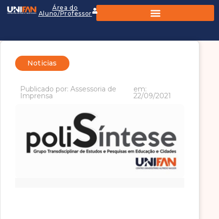
Área do
Aluno/Professor
Noticias
Publicado por: Assessoria de
em:
Imprensa
22/09/2021