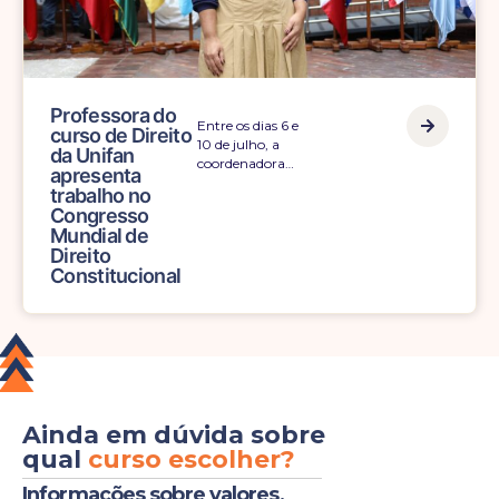
Professora do
Entre os dias 6 e
curso de Direito
10 de julho, a
da Unifan
coordenadora…
apresenta
trabalho no
Congresso
Mundial de
Direito
Constitucional
Ainda em dúvida sobre
qual
curso escolher?
Informações sobre valores,