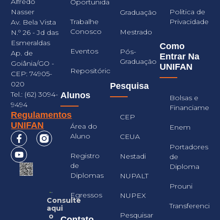
Alfredo
Oportunidades
Nasser
Politica de
Graduação
Trabalhe
Privacidade
Av. Bela Vista
Conosco
Mestrado
N.º 26 - Jd das
Esmeraldas
Como
Eventos
Pós-
Ap. de
Entrar Na
Graduação
Goiânia/GO -
UNIFAN
Repositório
CEP: 74905-
020
Pesquisa
Tel.: (62) 3094-
Alunos
Bolsas e
9494
Financiament
Regulamentos
CEP
UNIFAN
Área do
Enem
Aluno
CEUA
Portadores
Registro
Nestadi
de
de
Diploma
Diplomas
NUPALT
Prouni
Egressos
NUPEX
Consulte
Transferencia
aqui
Pesquisar
o
Contato