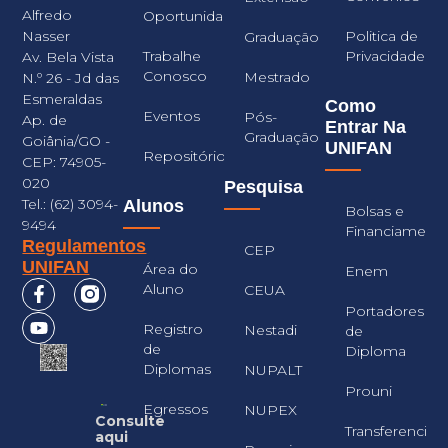
Alfredo
Oportunidades
Nasser
Politica de
Graduação
Trabalhe
Privacidade
Av. Bela Vista
Conosco
Mestrado
N.º 26 - Jd das
Esmeraldas
Como
Eventos
Pós-
Ap. de
Entrar Na
Graduação
Goiânia/GO -
UNIFAN
Repositório
CEP: 74905-
020
Pesquisa
Tel.: (62) 3094-
Alunos
Bolsas e
9494
Financiament
Regulamentos
CEP
UNIFAN
Área do
Enem
Aluno
CEUA
Portadores
Registro
Nestadi
de
de
Diploma
Diplomas
NUPALT
Prouni
Egressos
NUPEX
Consulte
Transferencia
aqui