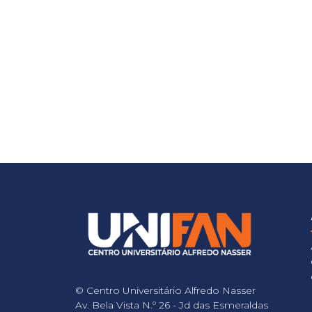
© Centro Universitário Alfredo Nasser
Av. Bela Vista N.º 26 - Jd das Esmeraldas