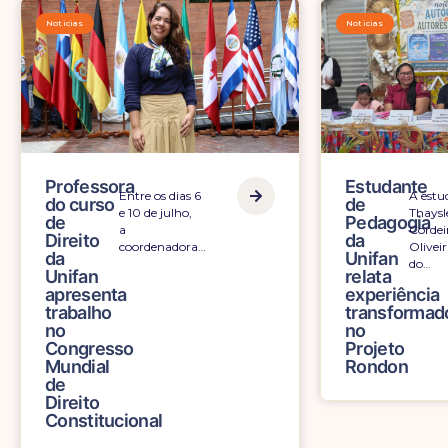
Noticias
N
Professora
Entre os dias 6
do curso
e 10 de julho,
de
a
Direito
coordenadora…
da
Unifan
apresenta
trabalho
no
Congresso
Mundial
de
Direito
Constitucional