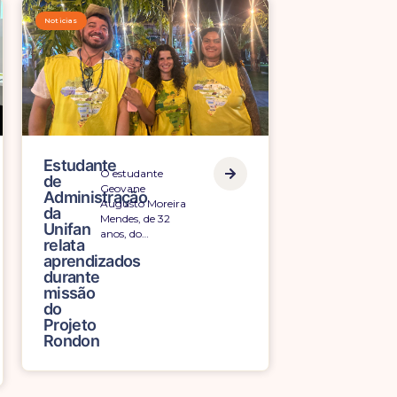
Noticias
Estudante
O estudante
de
Geovane
Administração
de
Augusto Moreira
da
Mendes, de 32
Unifan
anos, do…
relata
aprendizados
durante
missão
do
Projeto
Rondon