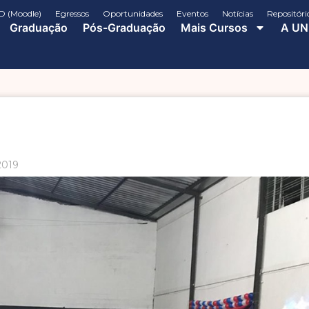
D (Moodle)
Egressos
Oportunidades
Eventos
Notícias
Repositóri
Graduação
Pós-Graduação
Mais Cursos
A UN
2019