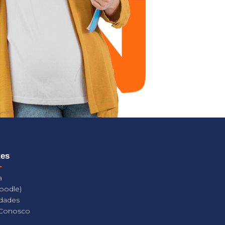
tes
a
oodle)
dades
 Conosco