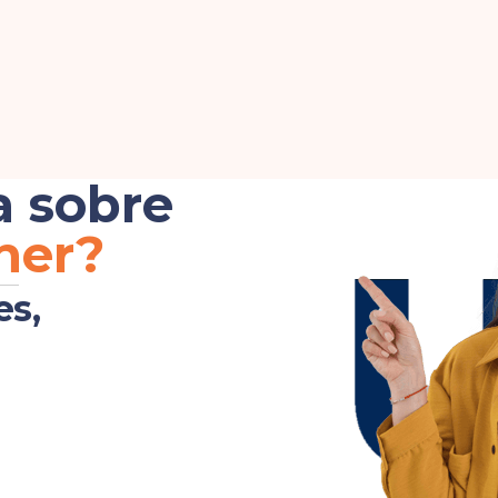
a sobre
her?
es,