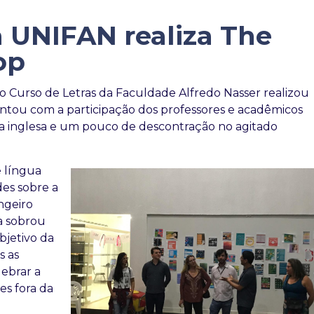
a UNIFAN realiza The
op
, o Curso de Letras da Faculdade Alfredo Nasser realizou
ntou com a participação dos professores e acadêmicos
gua inglesa e um pouco de descontração no agitado
 língua
des sobre a
ngeiro
da sobrou
jetivo da
s as
uebrar a
es fora da