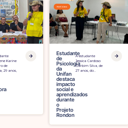
oticias
Noticias
Estudante
Estudante
A estudante
A estudante
de
de
Jessica Cardoso
Thayslene Karine
Psicologia
Pedagogia
Garbim Silva, 
Cordeiro de
da
da
27 anos, do…
Oliveira, 29 anos,
Unifan
Unifan
do…
destaca
relata
impacto
experiência
social e
transformadora
aprendizados
no
durante
Projeto
o
Rondon
Projeto
Rondon