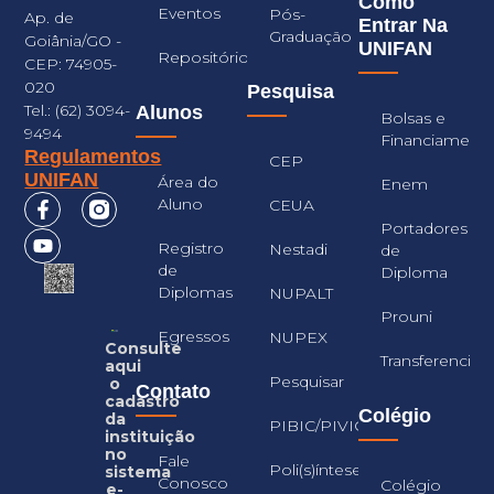
Como
Eventos
Pós-
Ap. de
Entrar Na
Graduação
Goiânia/GO -
UNIFAN
Repositório
CEP: 74905-
020
Pesquisa
Tel.: (62) 3094-
Alunos
Bolsas e
9494
Financiament
Regulamentos
CEP
UNIFAN
Área do
Enem
Aluno
CEUA
Portadores
Registro
Nestadi
de
de
Diploma
Diplomas
NUPALT
Prouni
Egressos
NUPEX
Consulte
Transferencia
aqui
Pesquisar
o
Contato
cadastro
Colégio
da
PIBIC/PIVIC
instituição
no
Fale
Poli(s)íntese
sistema
Conosco
Colégio
e-