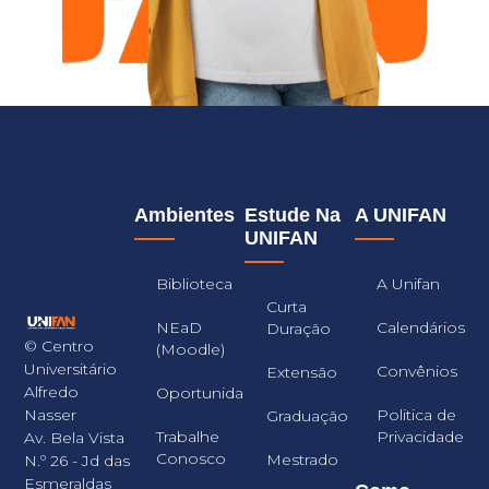
Ambientes
Estude Na
A UNIFAN
UNIFAN
Biblioteca
A Unifan
Curta
NEaD
Calendários
Duração
© Centro
(Moodle)
Universitário
Convênios
Extensão
Alfredo
Oportunidades
Nasser
Politica de
Graduação
Trabalhe
Privacidade
Av. Bela Vista
Conosco
Mestrado
N.º 26 - Jd das
Esmeraldas