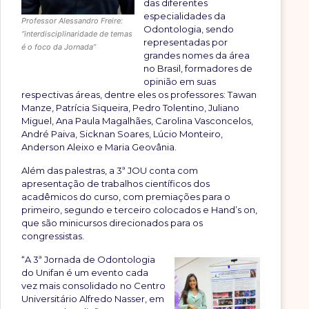
das diferentes
especialidades da
Professor Alessandro Freire:
Odontologia, sendo
“interdisciplinaridade de temas
representadas por
é o foco da Jornada”
grandes nomes da área
no Brasil, formadores de
opinião em suas
respectivas áreas, dentre eles os professores: Tawan
Manze, Patrícia Siqueira, Pedro Tolentino, Juliano
Miguel, Ana Paula Magalhães, Carolina Vasconcelos,
André Paiva, Sicknan Soares, Lúcio Monteiro,
Anderson Aleixo e Maria Geovânia.
Além das palestras, a 3ª JOU conta com
apresentação de trabalhos científicos dos
acadêmicos do curso, com premiações para o
primeiro, segundo e terceiro colocados e Hand’s on,
que são minicursos direcionados para os
congressistas.
“A 3ª Jornada de Odontologia
do Unifan é um evento cada
vez mais consolidado no Centro
Universitário Alfredo Nasser, em