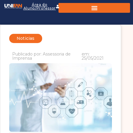
Área do
Aluno/Professor
Noticias
Publicado por: Assessoria de
em:
Imprensa
25/05/2021