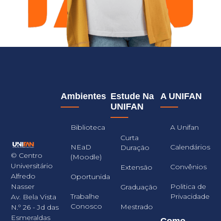
Ambientes
Estude Na
A UNIFAN
UNIFAN
Biblioteca
A Unifan
Curta
NEaD
Calendários
Duração
© Centro
(Moodle)
Universitário
Convênios
Extensão
Alfredo
Oportunidades
Nasser
Politica de
Graduação
Trabalhe
Privacidade
Av. Bela Vista
Conosco
Mestrado
N.º 26 - Jd das
Esmeraldas