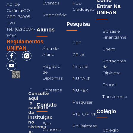
Como
Eventos
Pós-
Ap. de
Entrar Na
Graduação
Goiânia/GO -
UNIFAN
Repositório
CEP: 74905-
020
Pesquisa
Tel.: (62) 3094-
Alunos
Bolsas e
9494
Financiament
Regulamentos
CEP
UNIFAN
Área do
Enem
Aluno
CEUA
Portadores
Registro
Nestadi
de
de
Diploma
Diplomas
NUPALT
Prouni
Egressos
NUPEX
Consulte
Transferencia
aqui
Pesquisar
o
Contato
cadastro
Colégio
da
PIBIC/PIVIC
instituição
no
Fale
Poli(s)íntese
sistema
Conosco
Colégio
e-