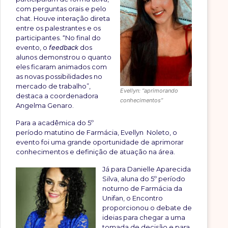
com perguntas orais e pelo
chat. Houve interação direta
entre os palestrantes e os
participantes. “No final do
evento, o
feedback
dos
alunos demonstrou o quanto
eles ficaram animados com
as novas possibilidades no
mercado de trabalho”,
Evellyn: “aprimorando
destaca a coordenadora
conhecimentos”
Angelma Genaro.
Para a acadêmica do 5º
período matutino de Farmácia, Evellyn Noleto, o
evento foi uma grande oportunidade de aprimorar
conhecimentos e definição de atuação na área.
Já para Danielle Aparecida
Silva, aluna do 5º período
noturno de Farmácia da
Unifan, o Encontro
proporcionou o debate de
ideias para chegar a uma
tomada de decisão e para