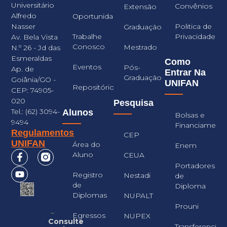
Universitário
Convênios
Extensão
Alfredo
Oportunidades
Nasser
Politica de
Graduação
Trabalhe
Privacidade
Av. Bela Vista
Conosco
Mestrado
N.º 26 - Jd das
Esmeraldas
Como
Eventos
Pós-
Ap. de
Entrar Na
Graduação
Goiânia/GO -
UNIFAN
Repositório
CEP: 74905-
020
Pesquisa
Tel.: (62) 3094-
Alunos
Bolsas e
9494
Financiament
Regulamentos
CEP
UNIFAN
Área do
Enem
Aluno
CEUA
Portadores
Registro
Nestadi
de
de
Diploma
Diplomas
NUPALT
Prouni
Egressos
NUPEX
Consulte
Transferencia