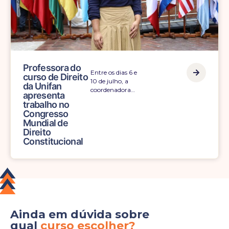
Professora do
Entre os dias 6 e
curso de Direito
10 de julho, a
da Unifan
coordenadora…
apresenta
trabalho no
Congresso
Mundial de
Direito
Constitucional
Ainda em dúvida sobre
qual
curso escolher?