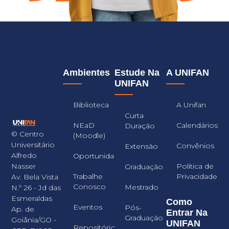
Ambientes
Estude Na
A UNIFAN
UNIFAN
Biblioteca
A Unifan
Curta
NEaD
Calendários
Duração
© Centro
(Moodle)
Universitário
Convênios
Extensão
Alfredo
Oportunidades
Nasser
Politica de
Graduação
Trabalhe
Privacidade
Av. Bela Vista
Conosco
Mestrado
N.º 26 - Jd das
Esmeraldas
Como
Eventos
Pós-
Ap. de
Entrar Na
Graduação
Goiânia/GO -
UNIFAN
Repositório