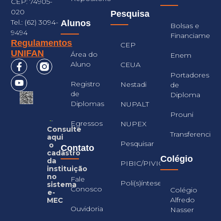
CEP: 74905-
020
Pesquisa
Tel.: (62) 3094-
Alunos
Bolsas e
9494
Financiament
Regulamentos
CEP
UNIFAN
Área do
Enem
Aluno
CEUA
Portadores
Registro
Nestadi
de
de
Diploma
Diplomas
NUPALT
Prouni
Egressos
NUPEX
Consulte
Transferencia
aqui
Pesquisar
o
Contato
cadastro
Colégio
da
PIBIC/PIVIC
instituição
no
Fale
Poli(s)íntese
sistema
Conosco
Colégio
e-
Alfredo
MEC
Ouvidoria
Nasser