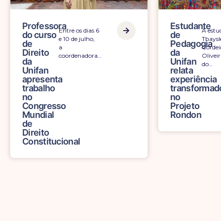
Professora
Estudante
Entre os dias 6
A estu
do curso
de
e 10 de julho,
Thaysl
de
Pedagogia
a
Cordei
Direito
da
coordenadora…
Oliveir
da
Unifan
do…
Unifan
relata
apresenta
experiência
trabalho
transformad
no
no
Congresso
Projeto
Mundial
Rondon
de
Direito
Constitucional