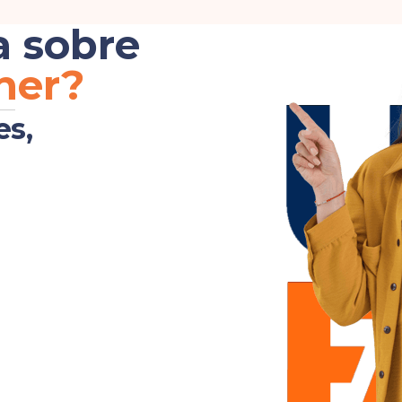
a sobre
her?
es,