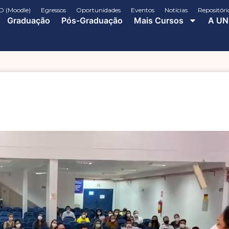
D (Moodle)
Egressos
Oportunidades
Eventos
Notícias
Repositóri
Graduação
Pós-Graduação
Mais Cursos
A UN