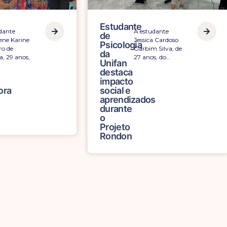
Estudante
A estudante
dante
de
Jessica Cardoso
ene Karine
Psicologia
Garbim Silva, de
ro de
da
27 anos, do…
a, 29 anos,
Unifan
destaca
impacto
social e
ora
aprendizados
durante
o
Projeto
Rondon