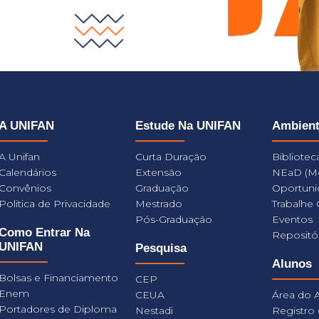
A UNIFAN
Estude Na UNIFAN
Ambien
A Unifan
Curta Duração
Bibliotec
Calendários
Extensão
NEaD (M
Convênios
Graduação
Oportuni
Politica de Privacidade
Mestrado
Trabalhe
Pós-Graduação
Eventos
Como Entrar Na
Repositó
UNIFAN
Pesquisa
Alunos
Bolsas e Financiamento
CEP
Enem
CEUA
Área do 
Portadores de Diploma
Nestadi
Registro