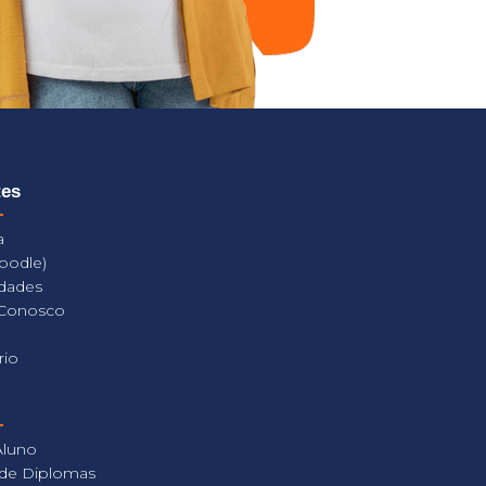
tes
a
oodle)
dades
 Conosco
rio
Aluno
 de Diplomas