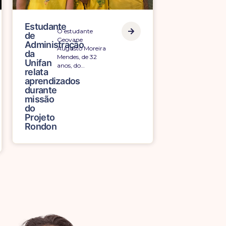
Estudante
O estudante
de
Geovane
Administração
Augusto Moreira
da
Mendes, de 32
Unifan
anos, do…
relata
aprendizados
durante
missão
do
Projeto
Rondon