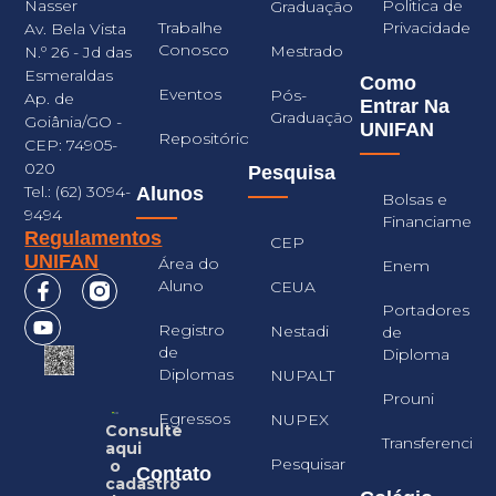
Nasser
Politica de
Graduação
Trabalhe
Privacidade
Av. Bela Vista
Conosco
Mestrado
N.º 26 - Jd das
Esmeraldas
Como
Eventos
Pós-
Ap. de
Entrar Na
Graduação
Goiânia/GO -
UNIFAN
Repositório
CEP: 74905-
020
Pesquisa
Tel.: (62) 3094-
Alunos
Bolsas e
9494
Financiament
Regulamentos
CEP
UNIFAN
Área do
Enem
Aluno
CEUA
Portadores
Registro
Nestadi
de
de
Diploma
Diplomas
NUPALT
Prouni
Egressos
NUPEX
Consulte
Transferencia
aqui
Pesquisar
o
Contato
cadastro