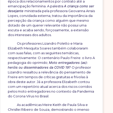
época dos relacionamentos por contrato até a
emancipação feminina. A palestra
A criança como ser
desejante
ministrada pela professora Geovanna Arrais
Lopes, convidada externa, tratou da importância da
percepção da criança como alguém que mesmo
dotado de um querer relevante não possui uma
escuta e acaba sendo, forçosamente, a extensão
dos interesses dos adultos.
Os professores Lizandro Poletto e Maria
Elizabeth Mesquita Soares também colaboraram
com suas falas, com as seguintes temáticas,
respectivamente: O centenário Paulo Freire: o livro A
pedagogia do oprimido;
Moto entregadores (as):
heróis ou disseminadores da COVID 19?
O professor
Lizandro ressaltou a relevância do pensamento de
Freire em tempos de críticas gratuitas e frívolas à
obra deste autor. Já a professora Elizabeth contou
com um repertório atual acerca dos riscos corridos
pelos moto entregadores no contexto da Pandemia
do Corona Vírus no Brasil.
As acadêmicas Meire Keith de Paula Silva e
Chrisllei Ribeiro de Souza, demostrando o imenso