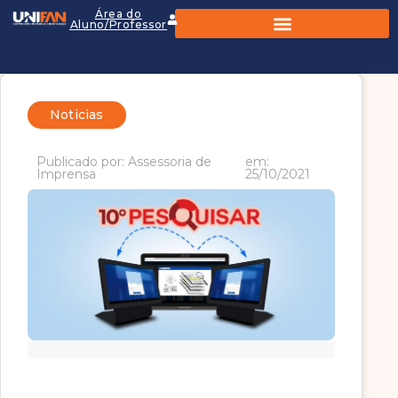
Área do
Aluno/Professor
Noticias
Publicado por: Assessoria de
em:
Imprensa
25/10/2021