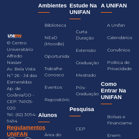
Ambientes
Estude Na
A UNIFAN
UNIFAN
Biblioteca
A Unifan
Curta
NEaD
Calendários
Duração
© Centro
(Moodle)
Universitário
Convênios
Extensão
Alfredo
Oportunidades
Nasser
Politica de
Graduação
Trabalhe
Privacidade
Av. Bela Vista
Conosco
Mestrado
N.º 26 - Jd das
Esmeraldas
Como
Eventos
Pós-
Ap. de
Entrar Na
Graduação
Goiânia/GO -
UNIFAN
Repositório
CEP: 74905-
020
Pesquisa
Tel.: (62) 3094-
Alunos
Bolsas e
9494
Financiament
Regulamentos
CEP
UNIFAN
Área do
Enem