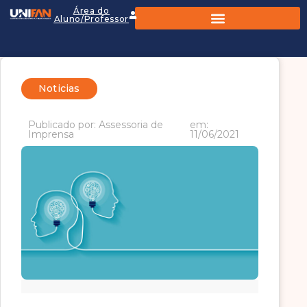
Área do
Aluno/Professor
Noticias
Publicado por: Assessoria de
em:
Imprensa
11/06/2021