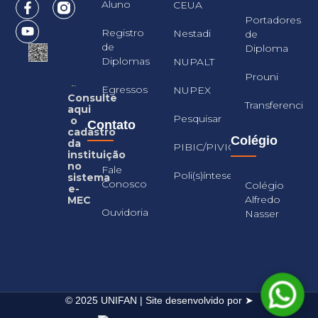
Aluno
CEUA
Portadores
Registro
Nestadi
de
de
Diploma
Diplomas
NUPALT
Prouni
Egressos
NUPEX
Consulte
Transferencia
aqui
Pesquisar
o
Contato
cadastro
Colégio
da
PIBIC/PIVIC
instituição
no
Fale
Poli(s)íntese
sistema
Conosco
Colégio
e-
Alfredo
MEC
Ouvidoria
Nasser
© 2025 UNIFAN | Site desenvolvido por ➤