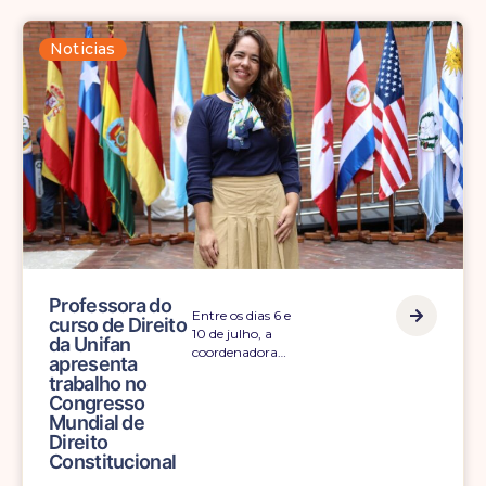
Noticias
e
Professora do
A participação da
curso de Direito
acadêmica de
da Unifan
Enfermagem do Centro
apresenta
Universitário Alfredo…
trabalho no
Congresso
Mundial de
Direito
Constitucional