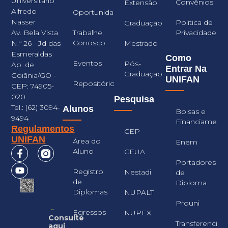
Universitário
Convênios
Extensão
Alfredo
Oportunidades
Nasser
Politica de
Graduação
Trabalhe
Privacidade
Av. Bela Vista
Conosco
Mestrado
N.º 26 - Jd das
Esmeraldas
Como
Eventos
Pós-
Ap. de
Entrar Na
Graduação
Goiânia/GO -
UNIFAN
Repositório
CEP: 74905-
020
Pesquisa
Tel.: (62) 3094-
Alunos
Bolsas e
9494
Financiament
Regulamentos
CEP
UNIFAN
Área do
Enem
Aluno
CEUA
Portadores
Registro
Nestadi
de
de
Diploma
Diplomas
NUPALT
Prouni
Egressos
NUPEX
Consulte
Transferencia
aqui