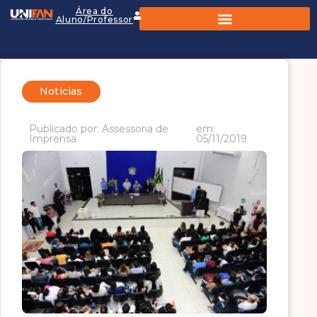
Área do
Aluno/Professor
Noticias
Publicado por: Assessoria de
em:
Imprensa
05/11/2019