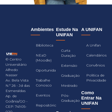
Ambientes
Estude Na
A UNIFAN
UNIFAN
Biblioteca
A Unifan
Curta
NEaD
Calendários
Duração
© Centro
(Moodle)
Universitário
Convênios
Extensão
Alfredo
Oportunidades
Nasser
Politica de
Graduação
Trabalhe
Privacidade
Av. Bela Vista
Conosco
Mestrado
N.º 26 - Jd das
Esmeraldas
Como
Eventos
Pós-
Ap. de
Entrar Na
Graduação
Goiânia/GO -
UNIFAN
Repositório
CEP: 74905-
020