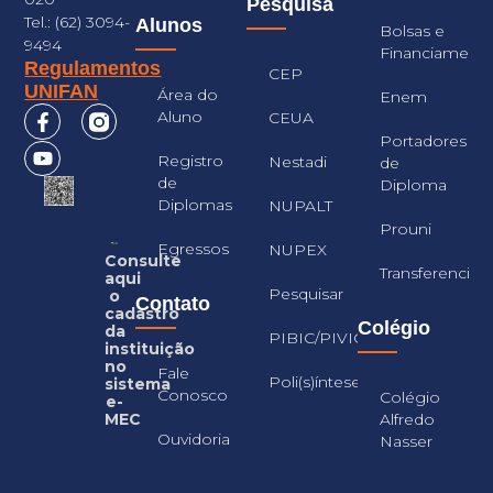
Pesquisa
Tel.: (62) 3094-
Alunos
Bolsas e
9494
Financiament
Regulamentos
CEP
UNIFAN
Área do
Enem
Aluno
CEUA
Portadores
Registro
Nestadi
de
de
Diploma
Diplomas
NUPALT
Prouni
Egressos
NUPEX
Consulte
Transferencia
aqui
Pesquisar
o
Contato
cadastro
Colégio
da
PIBIC/PIVIC
instituição
no
Fale
Poli(s)íntese
sistema
Conosco
Colégio
e-
Alfredo
MEC
Ouvidoria
Nasser