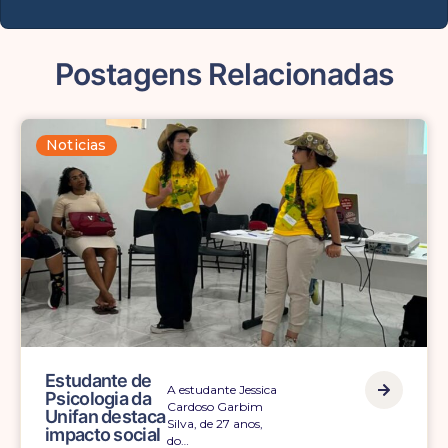
Postagens Relacionadas
Noticias
Professora da
A professora,
Unifan
psicóloga e
participa do
supervisora do Núcleo
XII Congresso
de Apoio Terapêutico…