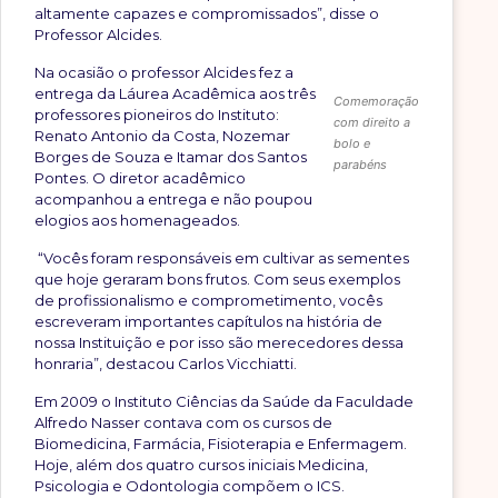
altamente capazes e compromissados”, disse o
Professor Alcides.
Na ocasião o professor Alcides fez a
entrega da Láurea Acadêmica aos três
Comemoração
professores pioneiros do Instituto:
com direito a
Renato Antonio da Costa, Nozemar
bolo e
Borges de Souza e Itamar dos Santos
parabéns
Pontes. O diretor acadêmico
acompanhou a entrega e não poupou
elogios aos homenageados.
“Vocês foram responsáveis em cultivar as sementes
que hoje geraram bons frutos. Com seus exemplos
de profissionalismo e comprometimento, vocês
escreveram importantes capítulos na história de
nossa Instituição e por isso são merecedores dessa
honraria”, destacou Carlos Vicchiatti.
Em 2009 o Instituto Ciências da Saúde da Faculdade
Alfredo Nasser contava com os cursos de
Biomedicina, Farmácia, Fisioterapia e Enfermagem.
Hoje, além dos quatro cursos iniciais Medicina,
Psicologia e Odontologia compõem o ICS.