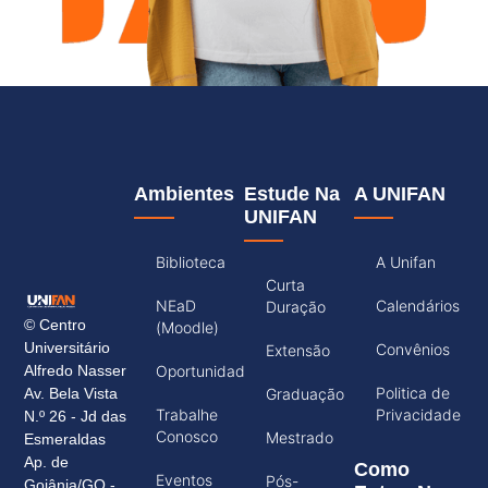
Ambientes
Estude Na
A UNIFAN
UNIFAN
Biblioteca
A Unifan
Curta
NEaD
Calendários
Duração
© Centro
(Moodle)
Universitário
Convênios
Extensão
Alfredo Nasser
Oportunidades
Politica de
Av. Bela Vista
Graduação
Trabalhe
Privacidade
N.º 26 - Jd das
Conosco
Mestrado
Esmeraldas
Ap. de
Como
Eventos
Pós-
Goiânia/GO -