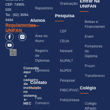
Entrar Na
Graduação
CEP: 74905-
UNIFAN
Repositório
020
Tel.: (62) 3094-
Pesquisa
9494
Alunos
Bolsas e
Regulamentos
Financiamento
UNIFAN
CEP
Área do
Enem
Aluno
CEUA
Portadores
Registro
Nestadi
de
de
Diploma
Diplomas
NUPALT
Prouni
Consulte
Egressos
NUPEX
aqui
Transferencia
o
cadastro
Pesquisar
Contato
da
instituição
Colégio
PIBIC/PIVIC
no
sistema
Fale
e-
Poli(s)íntese
Conosco
MEC
Colégio
Alfredo