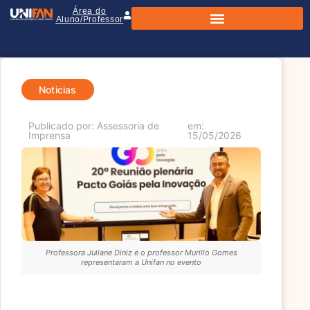
Área do
Aluno/Professor
Noticias
Publicado por: Assessoria de
em:
Imprensa
15/05/2026
Professora Juliane Diniz e o professor Murillo Gomes
representaram a Unifan no evento