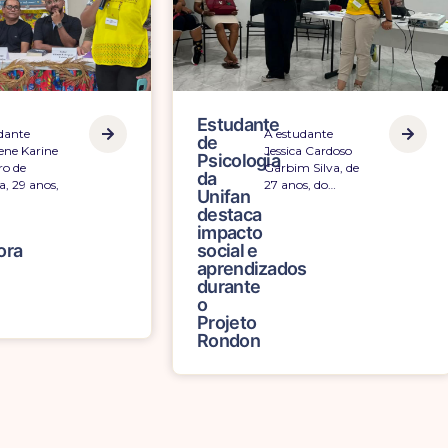
Estudante
dante
A experiência de
de
ne
atuar diretamente
ão
Direito
o Moreira
com comunidades
da
, de 32
ribeirinhas durante
Unifan
do…
a…
destaca
s
experiência
no
Projeto
Rondon
e
atuação
com
direitos
humanos