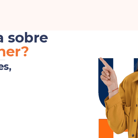
a sobre
her?
es,