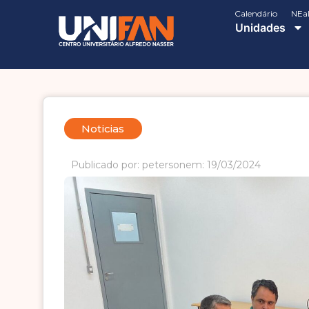
Calendário
NEa
Unidades
Noticias
Publicado por: peterson
em: 19/03/2024