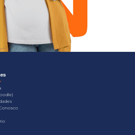
tes
a
oodle)
dades
 Conosco
rio