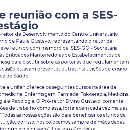
de reunião com a SES-
estágio
-reitor de Desenvolvimento do Centro Universitário
erno de Paula Gustavo, representando o reitor da
 esteve reunido com membro da ­ SES-GO – Secretaria
 das Entidades Mantenedoras de Estabelecimentos de
esg para discutir sobre as portarias que regulamentam
ocasião estavam presentes outras instituições de ensino
ea da Saúde.
e a Unifan oferece os seguintes cursos na área da
omedicina, Enfermagem, Farmácia, Fisioterapia, Medicina,
ia e Psicologia. O Pró-reitor Divino Gustavo, comenta
ões de trabalho como essa, fortalecem cada vez mais as
 “Todas as nossas ações são para beneficiar os alunos da
tituição, por isso, nos colocamos sempre de mãos dadas
r público e privado”, finaliza o Pró-reitor.