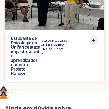
Estudante de
A estudante Jessica
Psicologia da
Cardoso Garbim
Unifan destaca
Silva, de 27 anos,
impacto social
do…
e
aprendizados
durante o
Projeto
Rondon
Ainda em dúvida sobre