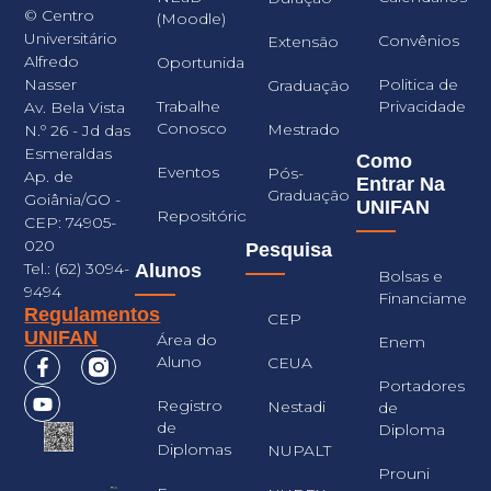
© Centro
(Moodle)
Universitário
Convênios
Extensão
Alfredo
Oportunidades
Nasser
Politica de
Graduação
Trabalhe
Privacidade
Av. Bela Vista
Conosco
Mestrado
N.º 26 - Jd das
Esmeraldas
Como
Eventos
Pós-
Ap. de
Entrar Na
Graduação
Goiânia/GO -
UNIFAN
Repositório
CEP: 74905-
020
Pesquisa
Tel.: (62) 3094-
Alunos
Bolsas e
9494
Financiament
Regulamentos
CEP
UNIFAN
Área do
Enem
Aluno
CEUA
Portadores
Registro
Nestadi
de
de
Diploma
Diplomas
NUPALT
Prouni