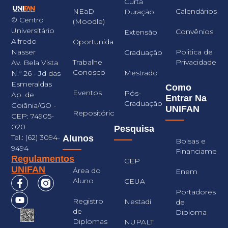
Curta
NEaD
Calendários
Duração
© Centro
(Moodle)
Universitário
Convênios
Extensão
Alfredo
Oportunidades
Nasser
Politica de
Graduação
Trabalhe
Privacidade
Av. Bela Vista
Conosco
Mestrado
N.º 26 - Jd das
Esmeraldas
Como
Eventos
Pós-
Ap. de
Entrar Na
Graduação
Goiânia/GO -
UNIFAN
Repositório
CEP: 74905-
020
Pesquisa
Tel.: (62) 3094-
Alunos
Bolsas e
9494
Financiament
Regulamentos
CEP
UNIFAN
Área do
Enem
Aluno
CEUA
Portadores
Registro
Nestadi
de
de
Diploma
Diplomas
NUPALT