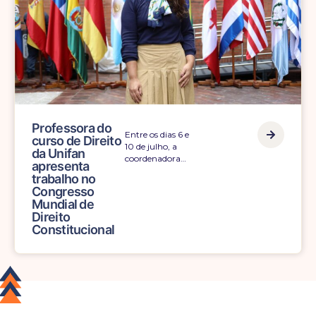
Professora do
Entre os dias 6 e
curso de Direito
10 de julho, a
da Unifan
coordenadora…
apresenta
trabalho no
Congresso
Mundial de
Direito
Constitucional