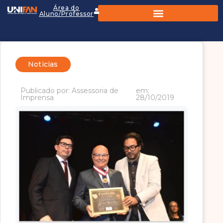
Área do
Aluno/Professor
Noticias
Publicado por: Assessoria de
em:
Imprensa
28/10/2019