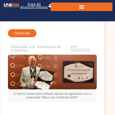
Área do
Aluno/Professor
Noticias
Publicado por: Assessoria de
em:
Imprensa
13/05/2026
O Centro Universitário Alfredo Nasser foi agraciado com a
premiação “Marca de Confiança 2026”.