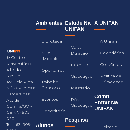
Ambientes
Estude Na
A UNIFAN
UNIFAN
Biblioteca
A Unifan
Curta
NEaD
Calendários
Duração
© Centro
(Moodle)
Universitário
Convênios
Extensão
Alfredo
Oportunidades
Nasser
Politica de
Graduação
Trabalhe
Privacidade
Av. Bela Vista
Conosco
Mestrado
N.º 26 - Jd das
Esmeraldas
Como
Eventos
Pós-
Ap. de
Entrar Na
Graduação
Goiânia/GO -
UNIFAN
Repositório
CEP: 74905-
020
Pesquisa
Tel.: (62) 3094-
Alunos
Bolsas e