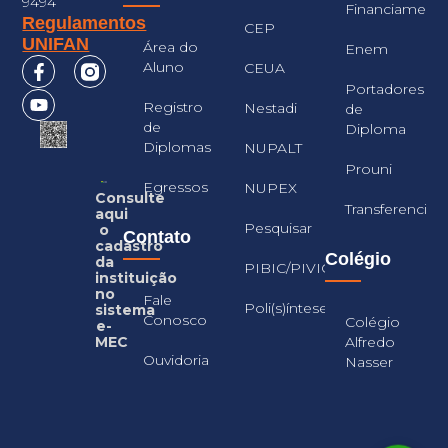
9494
Financiament
Regulamentos
CEP
UNIFAN
Área do
Enem
Aluno
CEUA
Portadores
Registro
Nestadi
de
de
Diploma
Diplomas
NUPALT
Prouni
Egressos
NUPEX
Consulte
Transferencia
aqui
Pesquisar
o
Contato
cadastro
Colégio
da
PIBIC/PIVIC
instituição
no
Fale
Poli(s)íntese
sistema
Conosco
Colégio
e-
Alfredo
MEC
Ouvidoria
Nasser