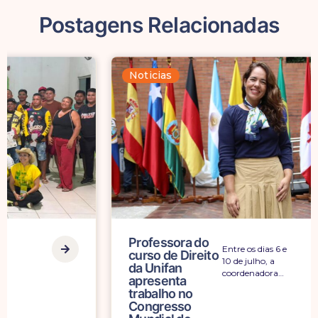
Postagens Relacionadas
Noticias
Professora do
Entre os dias 6 e
curso de Direito
10 de julho, a
da Unifan
coordenadora…
apresenta
trabalho no
Congresso