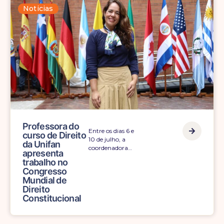
Noticias
Professora do
Entre os dias 6 e
curso de Direito
10 de julho, a
da Unifan
coordenadora…
apresenta
trabalho no
Congresso
Mundial de
Direito
Constitucional