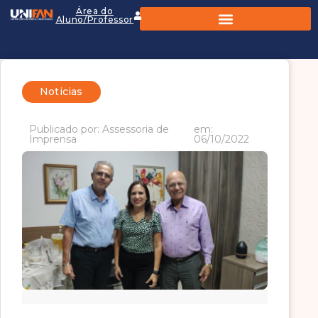
Área do
Aluno/Professor
Noticias
Publicado por: Assessoria de
em:
Imprensa
06/10/2022