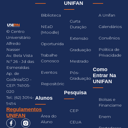
UNIFAN
Biblioteca
A Unifan
Curta
NEaD
Calendários
Duração
© Centro
(Moodle)
Universitário
Convênios
Extensão
Alfredo
Oportunidades
Nasser
Politica de
Graduação
Trabalhe
Privacidade
Av. Bela Vista
Conosco
Mestrado
N.º 26 - Jd das
Esmeraldas
Como
Eventos
Pós-
Ap. de
Entrar Na
Graduação
Goiânia/GO -
UNIFAN
Repositório
CEP: 74905-
020
Pesquisa
Tel.: (62) 3094-
Alunos
Bolsas e
9494
Financiament
Regulamentos
CEP
UNIFAN
Área do
Enem
Aluno
CEUA
Portadores