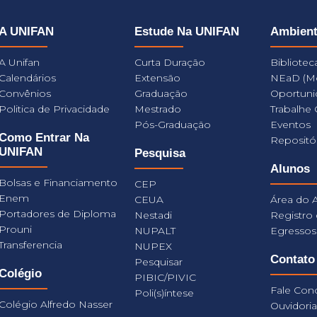
A UNIFAN
Estude Na UNIFAN
Ambien
A Unifan
Curta Duração
Bibliotec
Calendários
Extensão
NEaD (M
Convênios
Graduação
Oportuni
Politica de Privacidade
Mestrado
Trabalhe
Pós-Graduação
Eventos
Como Entrar Na
Repositó
UNIFAN
Pesquisa
Alunos
Bolsas e Financiamento
CEP
Enem
CEUA
Área do 
Portadores de Diploma
Nestadi
Registro
Prouni
NUPALT
Egressos
Transferencia
NUPEX
Contato
Pesquisar
Colégio
PIBIC/PIVIC
Fale Con
Poli(s)íntese
Colégio Alfredo Nasser
Ouvidori