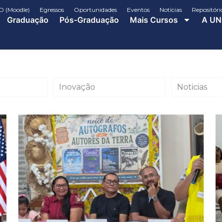
D (Moodle)
Egressos
Oportunidades
Eventos
Notícias
Repositóri
Graduação
Pós-Graduação
Mais Cursos
A UN
Inovação
Noticias