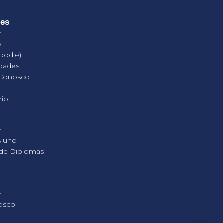
tes
a
oodle)
dades
 Conosco
rio
Aluno
 de Diplomas
osco
a