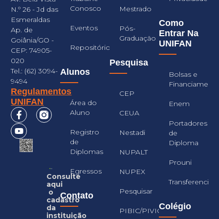
Conosco
Mestrado
N.º 26 - Jd das
Esmeraldas
Como
Eventos
Pós-
Ap. de
Entrar Na
Graduação
Goiânia/GO -
UNIFAN
Repositório
CEP: 74905-
020
Pesquisa
Tel.: (62) 3094-
Alunos
Bolsas e
9494
Financiament
Regulamentos
CEP
UNIFAN
Área do
Enem
Aluno
CEUA
Portadores
Registro
Nestadi
de
de
Diploma
Diplomas
NUPALT
Prouni
Egressos
NUPEX
Consulte
Transferencia
aqui
Pesquisar
o
Contato
cadastro
Colégio
da
PIBIC/PIVIC
instituição