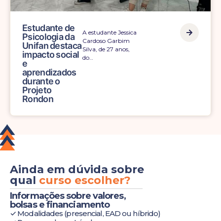
Estudante de
A estudante Jessica
Psicologia da
Cardoso Garbim
Unifan destaca
Silva, de 27 anos,
impacto social
do…
e
aprendizados
durante o
Projeto
Rondon
Ainda em dúvida sobre
qual
curso escolher?
Informações sobre valores,
bolsas e financiamento
✓ Modalidades (presencial, EAD ou híbrido)