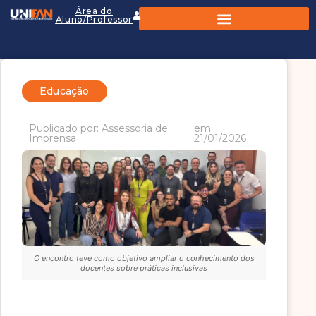
Área do
Aluno/Professor
Educação
Publicado por: Assessoria de
em:
Imprensa
21/01/2026
O encontro teve como objetivo ampliar o conhecimento dos
docentes sobre práticas inclusivas