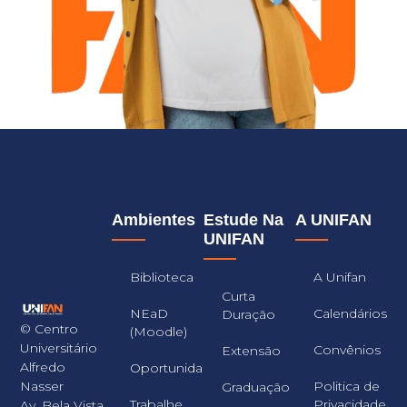
Ambientes
Estude Na
A UNIFAN
UNIFAN
Biblioteca
A Unifan
Curta
NEaD
Calendários
Duração
© Centro
(Moodle)
Universitário
Convênios
Extensão
Alfredo
Oportunidades
Nasser
Politica de
Graduação
Trabalhe
Privacidade
Av. Bela Vista