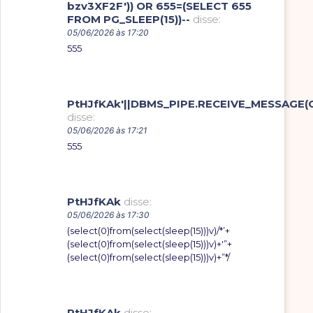
bzv3XF2F')) OR 655=(SELECT 655
FROM PG_SLEEP(15))--
disse:
05/06/2026 às 17:20
555
PtHJfKAk'||DBMS_PIPE.RECEIVE_MESSAGE(CHR
disse:
05/06/2026 às 17:21
555
PtHJfKAk
disse:
05/06/2026 às 17:30
(select(0)from(select(sleep(15)))v)/*’+
(select(0)from(select(sleep(15)))v)+'”+
(select(0)from(select(sleep(15)))v)+”*/
PtHJfKAk
disse: