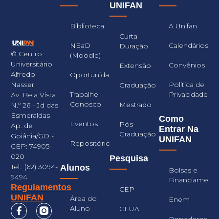
UNIFAN
Biblioteca
A Unifan
Curta
NEaD
Calendários
Duração
© Centro
(Moodle)
Universitário
Convênios
Extensão
Alfredo
Oportunidades
Nasser
Politica de
Graduação
Trabalhe
Privacidade
Av. Bela Vista
Conosco
Mestrado
N.º 26 - Jd das
Esmeraldas
Como
Eventos
Pós-
Ap. de
Entrar Na
Graduação
Goiânia/GO -
UNIFAN
Repositório
CEP: 74905-
020
Pesquisa
Tel.: (62) 3094-
Alunos
Bolsas e
9494
Financiament
Regulamentos
CEP
UNIFAN
Área do
Enem
Aluno
CEUA