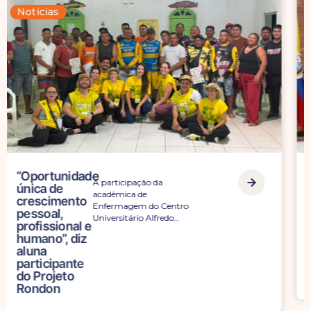
Noticias
Professora do
Entre os dias 6 e
curso de Direito
10 de julho, a
da Unifan
coordenadora…
apresenta
trabalho no
Congresso
Mundial de
Direito
Constitucional