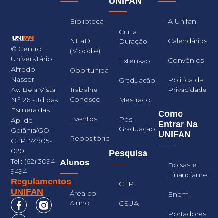
UNIFAN
Biblioteca
A Unifan
Curta
NEaD
Calendários
Duração
© Centro
(Moodle)
Universitário
Convênios
Extensão
Alfredo
Oportunidades
Nasser
Politica de
Graduação
Trabalhe
Privacidade
Av. Bela Vista
Conosco
Mestrado
N.º 26 - Jd das
Esmeraldas
Como
Eventos
Pós-
Ap. de
Entrar Na
Graduação
Goiânia/GO -
UNIFAN
Repositório
CEP: 74905-
020
Pesquisa
Tel.: (62) 3094-
Alunos
Bolsas e
9494
Financiament
Regulamentos
CEP
UNIFAN
Área do
Enem
Aluno
CEUA
Portadores