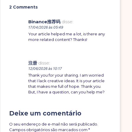
2 Comments
Binance推荐码
disse:
17/04/2026 às 05:49
Your article helped me a lot, is there any
more related content? Thanks!
注册
disse:
12/06/2026 às 10:17
Thank you for your sharing. I am worried
that I lack creative ideas. It is your article
that makes me full of hope. Thank you.
But, I have a question, can you help me?
Deixe um comentário
O seu endereço de e-mail não será publicado.
Campos obrigatórios são marcados com
*