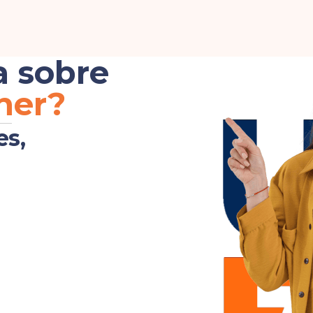
a sobre
her?
es,