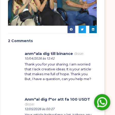
2 Comments
anm"ala dig till binance
disse:
10/04/2026 às 12:42
Thank you for your sharing. I am worried
that I lack creative ideas. It is your article
that makes me full of hope. Thank you.
But, I have a question, can you help me?
Anm"al dig f"or att fa 100 USDT
disse:
12/05/2026 às 00:27
Your article helped me a lot, is there any