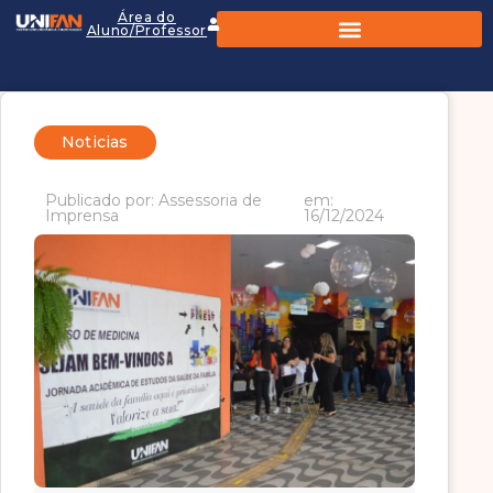
Área do
Aluno/Professor
Noticias
Publicado por: Assessoria de
em:
Imprensa
16/12/2024