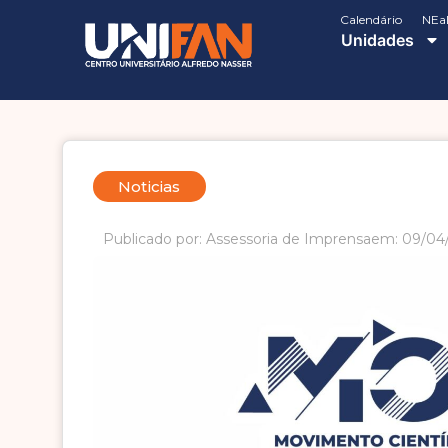
Calendário
NEa
Unidades
Noticias
Publicado por: Assessoria de Imprensa
em: 09/04