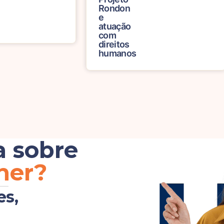
Rondon
o
e
on
atuação
com
direitos
humanos
a sobre
her?
es,