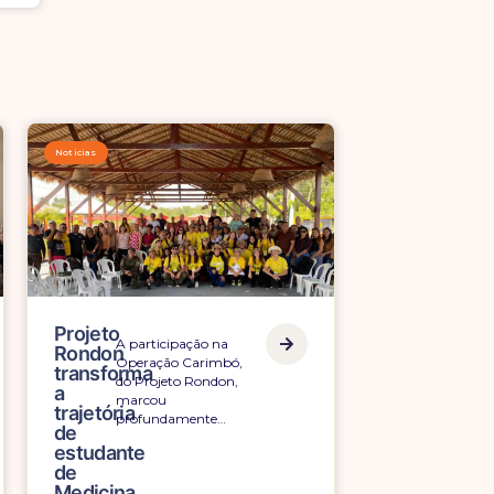
Noticias
Projeto
A participação na
Rondon
Operação Carimbó,
transforma
do Projeto Rondon,
a
marcou
trajetória
profundamente…
de
estudante
de
Medicina