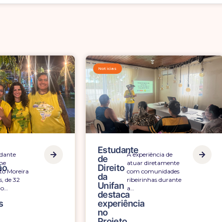
Noticias
ante
Estudante
O estudante
A experiência de
de
Geovane
atuar diretamente
istração
Direito
Augusto Moreira
com comunidades
da
Mendes, de 32
ribeirinhas durante
n
Unifan
anos, do…
a…
destaca
dizados
experiência
te
no
o
Projeto