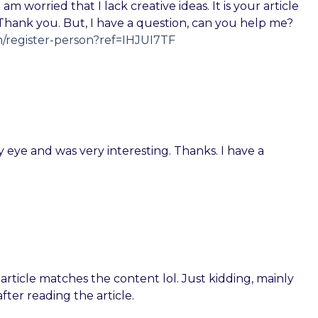
am worried that I lack creative ideas. It is your article
Thank you. But, I have a question, can you help me?
m/register-person?ref=IHJUI7TF
 eye and was very interesting. Thanks. I have a
r article matches the content lol. Just kidding, mainly
ter reading the article.