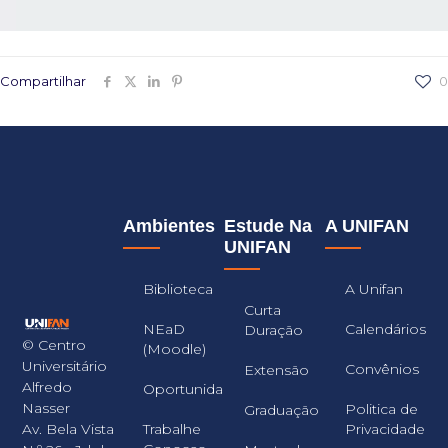
Compartilhar
0
Ambientes
Estude Na
A UNIFAN
UNIFAN
Biblioteca
A Unifan
Curta
NEaD
Calendários
Duração
© Centro
(Moodle)
Universitário
Convênios
Extensão
Alfredo
Oportunidades
Nasser
Politica de
Graduação
Trabalhe
Privacidade
Av. Bela Vista