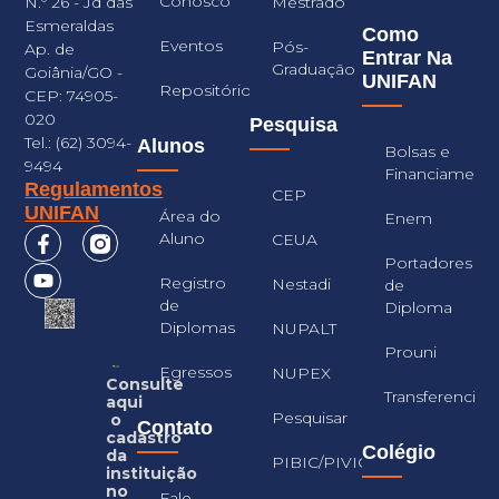
Conosco
Mestrado
N.º 26 - Jd das
Esmeraldas
Como
Eventos
Pós-
Ap. de
Entrar Na
Graduação
Goiânia/GO -
UNIFAN
Repositório
CEP: 74905-
020
Pesquisa
Tel.: (62) 3094-
Alunos
Bolsas e
9494
Financiament
Regulamentos
CEP
UNIFAN
Área do
Enem
Aluno
CEUA
Portadores
Registro
Nestadi
de
de
Diploma
Diplomas
NUPALT
Prouni
Egressos
NUPEX
Consulte
Transferencia
aqui
Pesquisar
o
Contato
cadastro
Colégio
da
PIBIC/PIVIC
instituição
no
Fale