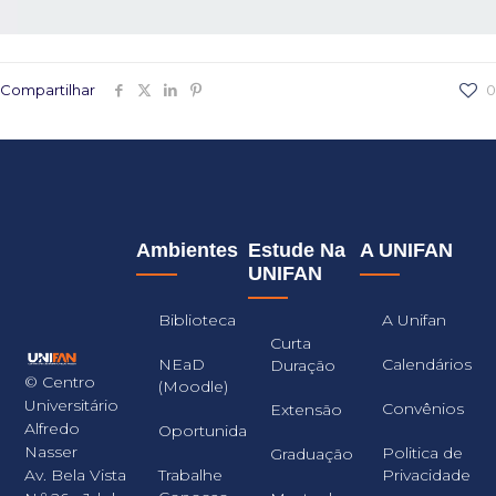
Compartilhar
0
Ambientes
Estude Na
A UNIFAN
UNIFAN
Biblioteca
A Unifan
Curta
NEaD
Calendários
Duração
© Centro
(Moodle)
Universitário
Convênios
Extensão
Alfredo
Oportunidades
Nasser
Politica de
Graduação
Trabalhe
Privacidade
Av. Bela Vista