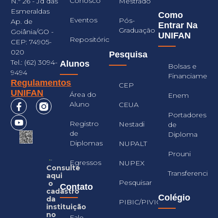
Conosco
Mestrado
N.º 26 - Jd das
Esmeraldas
Como
Eventos
Pós-
Ap. de
Entrar Na
Graduação
Goiânia/GO -
UNIFAN
Repositório
CEP: 74905-
020
Pesquisa
Tel.: (62) 3094-
Alunos
Bolsas e
9494
Financiament
Regulamentos
CEP
UNIFAN
Área do
Enem
Aluno
CEUA
Portadores
Registro
Nestadi
de
de
Diploma
Diplomas
NUPALT
Prouni
Egressos
NUPEX
Consulte
Transferencia
aqui
Pesquisar
o
Contato
cadastro
Colégio
da
PIBIC/PIVIC
instituição
no
Fale