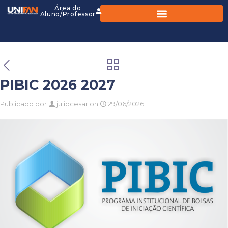
Área do
Aluno/Professor
PIBIC 2026 2027
Publicado por
juliocesar
on
29/06/2026