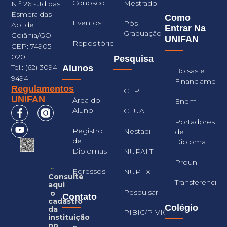
Conosco
Mestrado
N.º 26 - Jd das
Esmeraldas
Como
Eventos
Pós-
Ap. de
Entrar Na
Graduação
Goiânia/GO -
UNIFAN
Repositório
CEP: 74905-
020
Pesquisa
Tel.: (62) 3094-
Alunos
Bolsas e
9494
Financiament
Regulamentos
CEP
UNIFAN
Área do
Enem
Aluno
CEUA
Portadores
Registro
Nestadi
de
de
Diploma
Diplomas
NUPALT
Prouni
Egressos
NUPEX
Consulte
Transferencia
aqui
Pesquisar
o
Contato
cadastro
Colégio
da
PIBIC/PIVIC
instituição
no