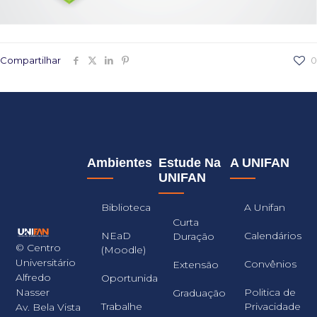
Compartilhar
0
Ambientes
Estude Na
A UNIFAN
UNIFAN
Biblioteca
A Unifan
Curta
NEaD
Calendários
Duração
© Centro
(Moodle)
Universitário
Convênios
Extensão
Alfredo
Oportunidades
Nasser
Politica de
Graduação
Trabalhe
Privacidade
Av. Bela Vista