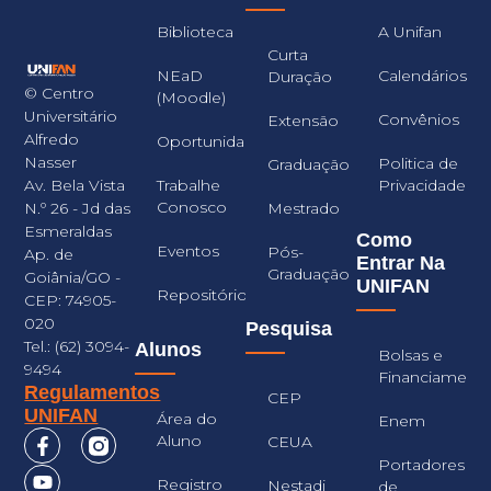
Biblioteca
A Unifan
Curta
NEaD
Calendários
Duração
© Centro
(Moodle)
Universitário
Convênios
Extensão
Alfredo
Oportunidades
Nasser
Politica de
Graduação
Trabalhe
Privacidade
Av. Bela Vista
Conosco
Mestrado
N.º 26 - Jd das
Esmeraldas
Como
Eventos
Pós-
Ap. de
Entrar Na
Graduação
Goiânia/GO -
UNIFAN
Repositório
CEP: 74905-
020
Pesquisa
Tel.: (62) 3094-
Alunos
Bolsas e
9494
Financiament
Regulamentos
CEP
UNIFAN
Área do
Enem
Aluno
CEUA
Portadores
Registro
Nestadi
de